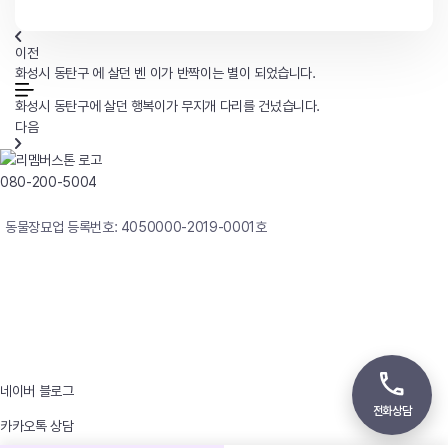
이전
화성시 동탄구 에 살던 벤 이가 반짝이는 별이 되었습니다.
화성시 동탄구에 살던 행복이가 무지개 다리를 건넜습니다.
다음
080-200-5004
연중무휴 24시간 빠른상담
동물장묘업 등록번호: 4050000-2019-0001호
사업자등록번호 : 242-12-00247
상호 : 리멤버
대표자 : 이정윤
상담전화 : 080-200-5004 / 031-336-7744
이메일 : angel4u9@naver.com
주소 : (우)17123 경기도 용인시 처인구 남사면 원암로 535
네이버 블로그
전화상담
카카오톡 상담