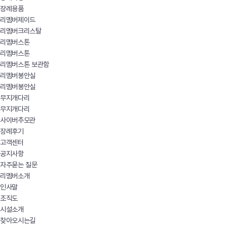
장례용품
리멤버제이드
리멤버크리스탈
리멤버스톤
리멤버스톤
리멤버스톤 보관함
리멤버봉안실
리멤버봉안실
무지개다리
무지개다리
사이버추모관
장례후기
고객센터
공지사항
자주묻는 질문
리멤버소개
인사말
조직도
시설소개
찾아오시는길