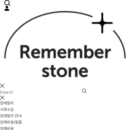
장례절차
사후수습
장례절차 안내
장례비용/용품
장례비용