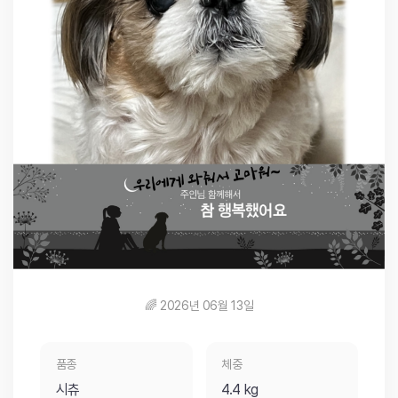
🌈 2026년 06월 13일
품종
체중
시츄
4.4 kg