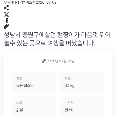
무지개다리
리멤버스톤
2026. 07. 02
성남시 중원구에살던 햄짱이가 마음껏 뛰어
놀수 있는 곳으로 여행을 떠났습니다.
2026년 07월 01일
품종
체중
골든햄스터
0.1 kg
나이
보호자
2 살
원*희