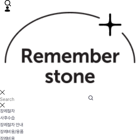
장례절차
사후수습
장례절차 안내
장례비용/용품
장례비용