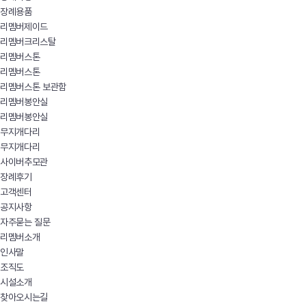
장례용품
리멤버제이드
리멤버크리스탈
리멤버스톤
리멤버스톤
리멤버스톤 보관함
리멤버봉안실
리멤버봉안실
무지개다리
무지개다리
사이버추모관
장례후기
고객센터
공지사항
자주묻는 질문
리멤버소개
인사말
조직도
시설소개
찾아오시는길