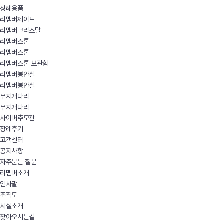
장례용품
리멤버제이드
리멤버크리스탈
리멤버스톤
리멤버스톤
리멤버스톤 보관함
리멤버봉안실
리멤버봉안실
무지개다리
무지개다리
사이버추모관
장례후기
고객센터
공지사항
자주묻는 질문
리멤버소개
인사말
조직도
시설소개
찾아오시는길