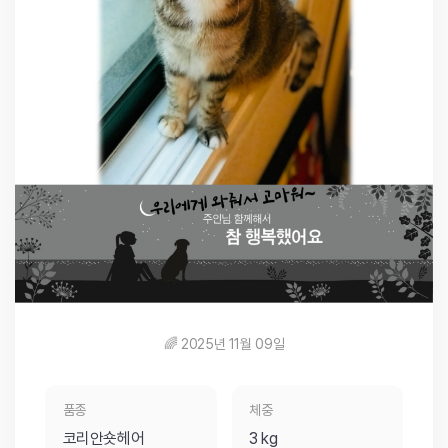
🌈 2025년 11월 09일
품종
체중
코리안숏헤어
3 kg