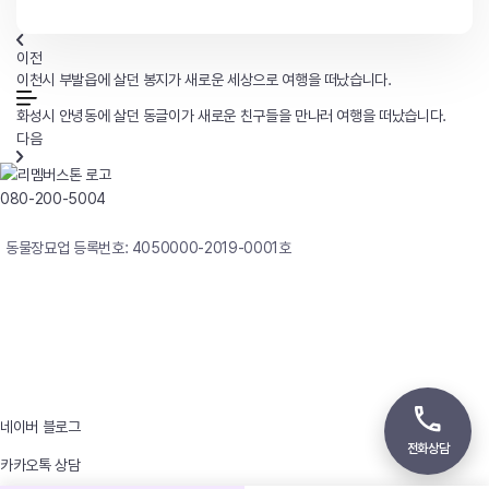
이전
이천시 부발읍에 살던 봉지가 새로운 세상으로 여행을 떠났습니다.
화성시 안녕동에 살던 동글이가 새로운 친구들을 만나러 여행을 떠났습니다.
다음
080-200-5004
연중무휴 24시간 빠른상담
동물장묘업 등록번호: 4050000-2019-0001호
사업자등록번호 : 242-12-00247
상호 : 리멤버
대표자 : 이정윤
상담전화 : 080-200-5004 / 031-336-7744
이메일 : angel4u9@naver.com
주소 : (우)17123 경기도 용인시 처인구 남사면 원암로 535
네이버 블로그
전화상담
카카오톡 상담