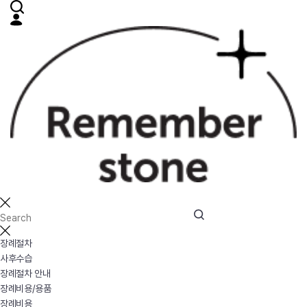
장례절차
사후수습
장례절차 안내
장례비용/용품
장례비용