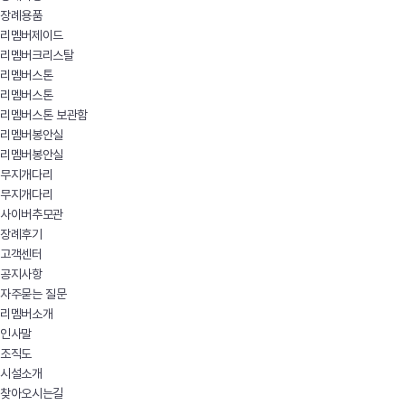
장례용품
리멤버제이드
리멤버크리스탈
리멤버스톤
리멤버스톤
리멤버스톤 보관함
리멤버봉안실
리멤버봉안실
무지개다리
무지개다리
사이버추모관
장례후기
고객센터
공지사항
자주묻는 질문
리멤버소개
인사말
조직도
시설소개
찾아오시는길