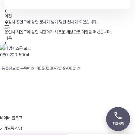
이전
수원시 장안구에 살던 뭉치가 날개 달린 천사가 되었습니다.
용인시 처인구에 살던 사랑이가 새로운 세상으로 여행을 떠났습니다.
다음
080-200-5004
연중무휴 24시간 빠른상담
동물장묘업 등록번호: 4050000-2019-0001호
사업자등록번호 : 242-12-00247
상호 : 리멤버
대표자 : 이정윤
상담전화 : 080-200-5004 / 031-336-7744
이메일 : angel4u9@naver.com
주소 : (우)17123 경기도 용인시 처인구 남사면 원암로 535
네이버 블로그
전화상담
카카오톡 상담