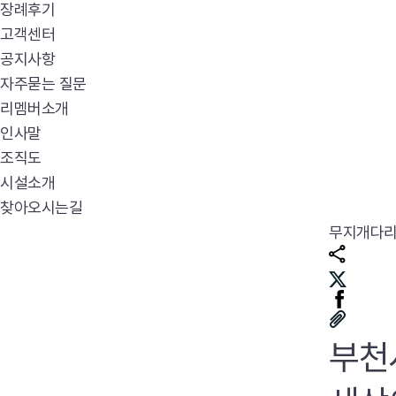
장례후기
고객센터
공지사항
자주묻는 질문
리멤버소개
인사말
조직도
시설소개
찾아오시는길
무지개다
부천