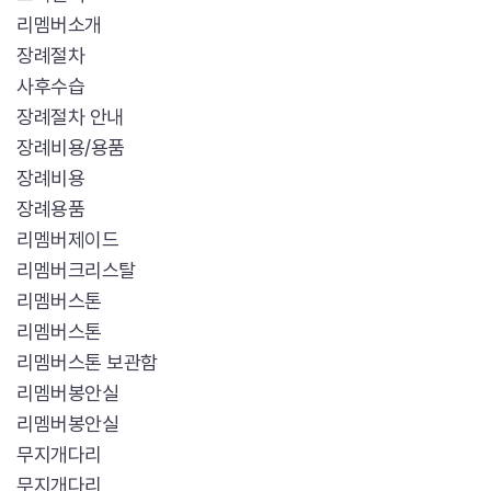
리멤버소개
장례절차
사후수습
장례절차 안내
장례비용/용품
장례비용
장례용품
리멤버제이드
리멤버크리스탈
리멤버스톤
리멤버스톤
리멤버스톤 보관함
리멤버봉안실
리멤버봉안실
무지개다리
무지개다리