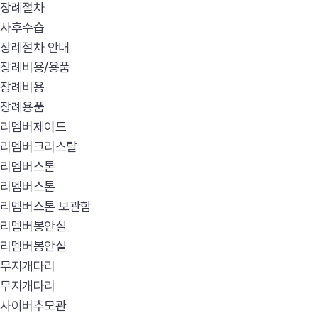
장례절차
사후수습
장례절차 안내
장례비용/용품
장례비용
장례용품
리멤버제이드
리멤버크리스탈
리멤버스톤
리멤버스톤
리멤버스톤 보관함
리멤버봉안실
리멤버봉안실
무지개다리
무지개다리
사이버추모관