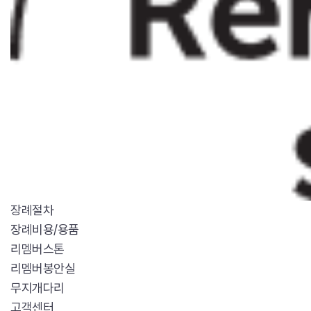
장례절차
장례비용/용품
리멤버스톤
리멤버봉안실
무지개다리
고객센터