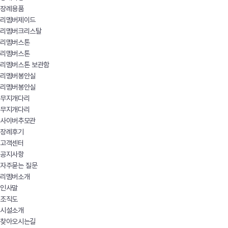
장례용품
리멤버제이드
리멤버크리스탈
리멤버스톤
리멤버스톤
리멤버스톤 보관함
리멤버봉안실
리멤버봉안실
무지개다리
무지개다리
사이버추모관
장례후기
고객센터
공지사항
자주묻는 질문
리멤버소개
인사말
조직도
시설소개
찾아오시는길