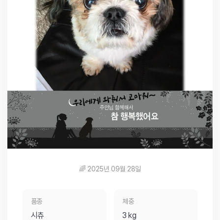
🌈 2025년 09월 28일
품종
체중
시츄
3 kg