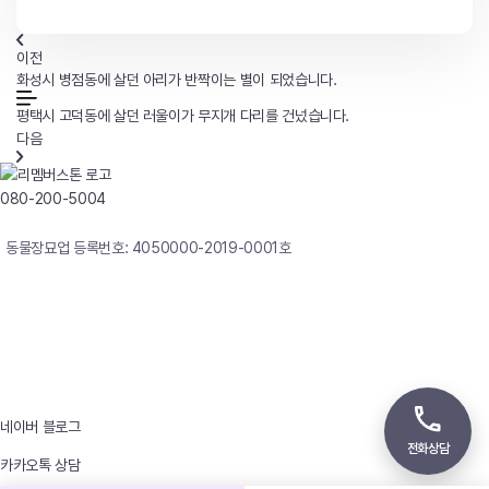
이전
화성시 병점동에 살던 아리가 반짝이는 별이 되었습니다.
평택시 고덕동에 살던 러울이가 무지개 다리를 건넜습니다.
다음
080-200-5004
연중무휴 24시간 빠른상담
동물장묘업 등록번호: 4050000-2019-0001호
사업자등록번호 : 242-12-00247
상호 : 리멤버
대표자 : 이정윤
상담전화 : 080-200-5004 / 031-336-7744
이메일 : angel4u9@naver.com
주소 : (우)17123 경기도 용인시 처인구 남사면 원암로 535
네이버 블로그
전화상담
카카오톡 상담