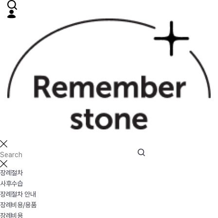
장례절차
사후수습
장례절차 안내
장례비용/용품
장례비용