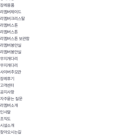
장례용품
리멤버제이드
리멤버크리스탈
리멤버스톤
리멤버스톤
리멤버스톤 보관함
리멤버봉안실
리멤버봉안실
무지개다리
무지개다리
사이버추모관
장례후기
고객센터
공지사항
자주묻는 질문
리멤버소개
인사말
조직도
시설소개
찾아오시는길