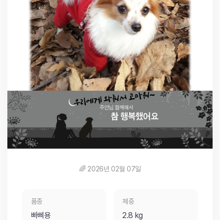
🌈 2026년 02월 07일
품종
체중
빠삐용
2.8 kg