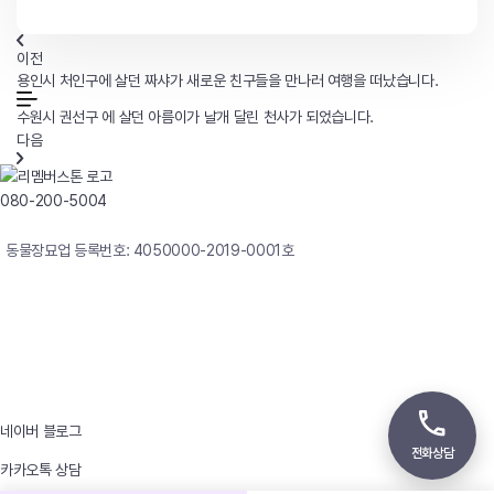
이전
용인시 처인구에 살던 짜샤가 새로운 친구들을 만나러 여행을 떠났습니다.
수원시 권선구 에 살던 아름이가 날개 달린 천사가 되었습니다.
다음
080-200-5004
연중무휴 24시간 빠른상담
동물장묘업 등록번호: 4050000-2019-0001호
사업자등록번호 : 242-12-00247
상호 : 리멤버
대표자 : 이정윤
상담전화 : 080-200-5004 / 031-336-7744
이메일 : angel4u9@naver.com
주소 : (우)17123 경기도 용인시 처인구 남사면 원암로 535
네이버 블로그
전화상담
카카오톡 상담