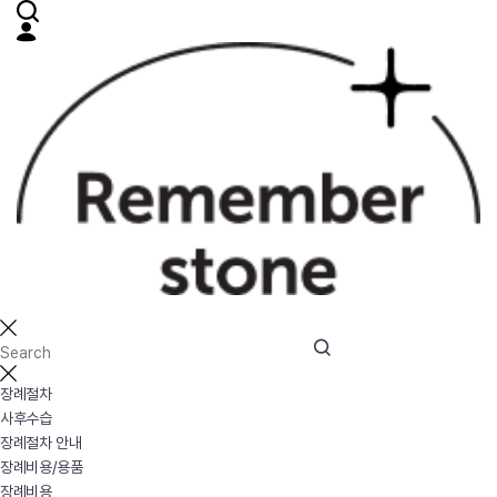
장례절차
사후수습
장례절차 안내
장례비용/용품
장례비용